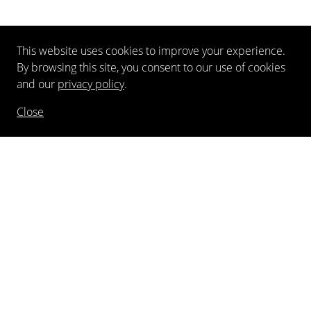
This website uses cookies to improve your experience.
By browsing this site, you consent to our use of cookies
and our
privacy policy
.
Close
NEWSLETTER
FOLLOW US