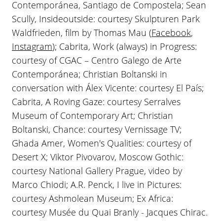
Contemporánea, Santiago de Compostela; Sean
Scully, Insideoutside: courtesy Skulpturen Park
Waldfrieden, film by Thomas Mau (
Facebook
,
Instagram
); Cabrita, Work (always) in Progress:
courtesy of CGAC – Centro Galego de Arte
Contemporánea; Christian Boltanski in
conversation with Álex Vicente: courtesy El País;
Cabrita, A Roving Gaze: courtesy Serralves
Museum of Contemporary Art; Christian
Boltanski, Chance: courtesy Vernissage TV;
Ghada Amer, Women's Qualities: courtesy of
Desert X; Viktor Pivovarov, Moscow Gothic:
courtesy National Gallery Prague, video by
Marco Chiodi; A.R. Penck, I live in Pictures:
courtesy Ashmolean Museum; Ex Africa:
courtesy Musée du Quai Branly - Jacques Chirac.