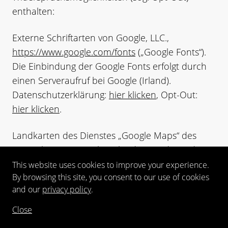
enthalten:
Externe Schriftarten von Google, LLC.,
https://www.google.com/fonts
(„Google Fonts“).
Die Einbindung der Google Fonts erfolgt durch
einen Serveraufruf bei Google (Irland).
Datenschutzerklärung:
hier klicken
, Opt-Out:
hier klicken
.
Landkarten des Dienstes „Google Maps“ des
Drittanbieters (Google Ireland Limited, Gordon
House, Barrow Street, Dublin 4, Irland).
This website uses cookies to improve your experience.
By browsing this site, you consent to our use of cookies
Datenschutzerklärung:
hier klicken
, Opt-Out:
and our
privacy policy
.
hier klicken
.
Close
Videos der Plattform “YouTube” des