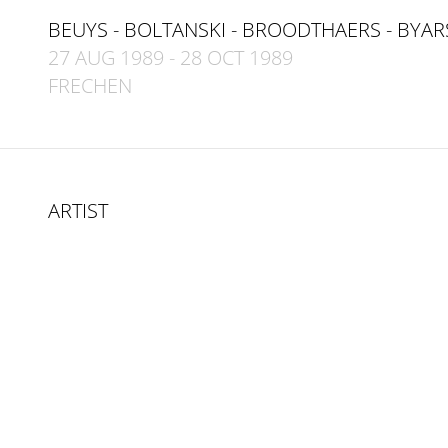
BEUYS - BOLTANSKI - BROODTHAERS - BYAR
27 AUG 1989
-
28 OCT 1989
FRECHEN
ARTIST