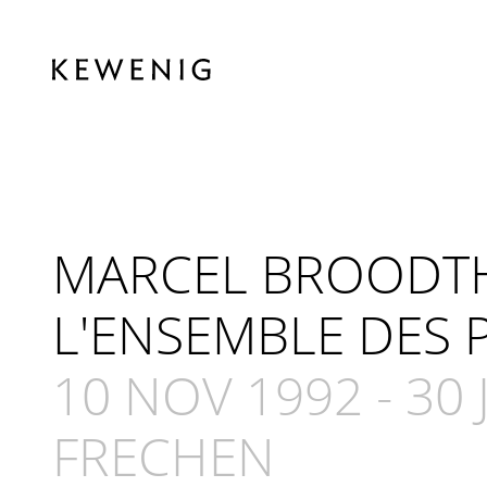
MARCEL BROODT
L'ENSEMBLE DES 
10 NOV 1992
-
30 
FRECHEN