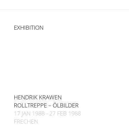
EXHIBITION
HENDRIK KRAWEN
ROLLTREPPE – ÖLBILDER
17 JAN 1988
-
27 FEB 1988
FRECHEN