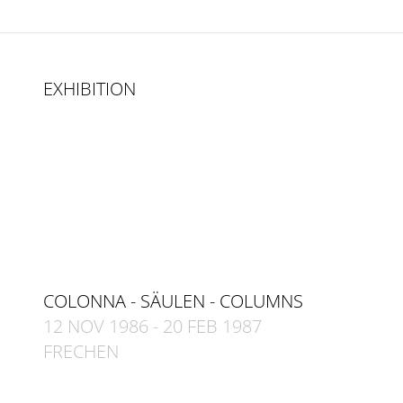
EXHIBITION
COLONNA - SÄULEN - COLUMNS
12 NOV 1986
-
20 FEB 1987
FRECHEN