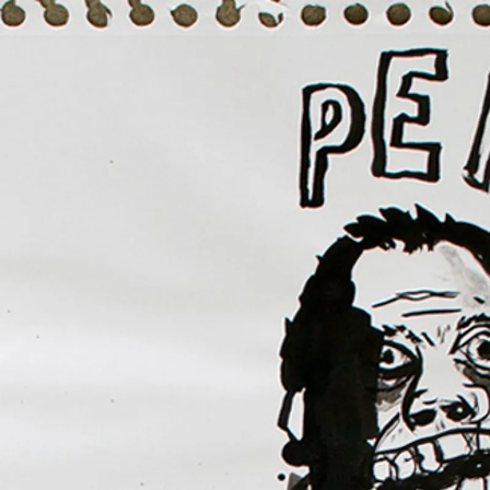
MARCELO VIQUEZ
RIESGO INNECESAR
2 MAY 2013
-
22 J
PALMA