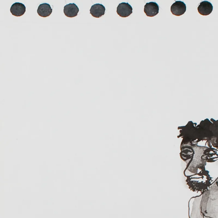
MARCELO VIQUEZ
RIESGO INNECESA
26 JAN 2012
-
31 
PALMA